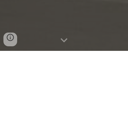
お寺NEWS
◆「2026年 お盆法要・野菜販売」について
◆「終末期医療ケア講演会」開催について
◆「第3回 寺コン」開催について
（
お申込みはこちら
）
◆「７月定例法話会」ご案内
◆「お墓への名前入れ・墓じまい」について