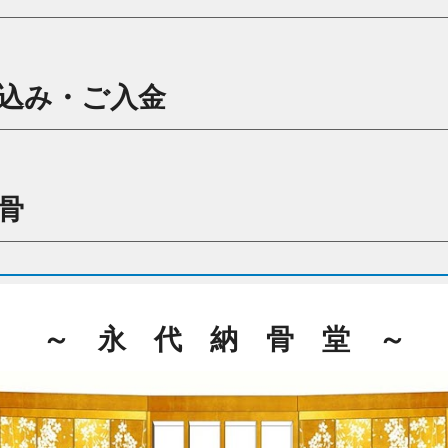
込み・ご入金
骨
～ 永 代 納 骨 堂 ～