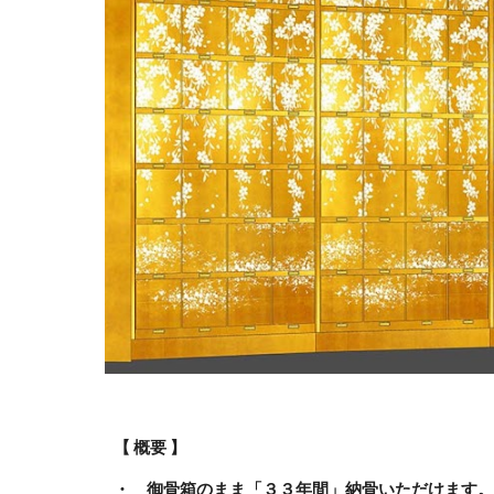
【 概要 】
・ 御骨箱のまま「３３年間」納骨いただけます。