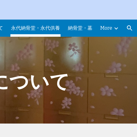
ion
て
永代納骨堂・永代供養
納骨堂・墓
More
について