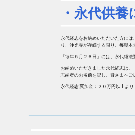
・永代供養
永代経志をお納めいただいた方には
り、浄光寺が存続する限り、毎朝本
「毎年５月２６日」には、永代経法
お納めいただきました永代経志は、
志納者のお名前を記し、皆さまへご
永代経志 冥加金：２０万円以上よ