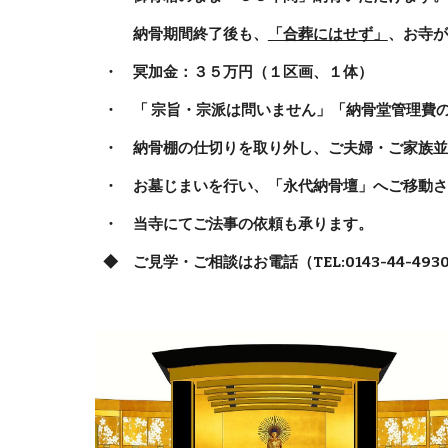
納骨期間終了後も、
「合葬にはせず」
、
お寺が
・ 冥加金：３５万円（１区画、１体）
・ 「 宗旨・宗派は問いません」「納骨堂管理費
・ 納骨棚の仕切りを取り外し、ご夫婦・ご家族並
・ お墓じまいを行い、「永代納骨壇」へご移動さ
・ 当寺にてご法事の依頼も承ります。
◆ ご見学・ご相談はお電話（TEL:0143-44-493