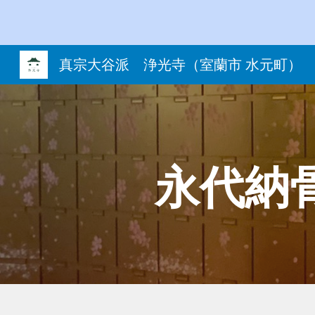
Sk
真宗大谷派 浄光寺（室蘭市 水元町）
永代納