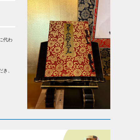
に代わ
だき、