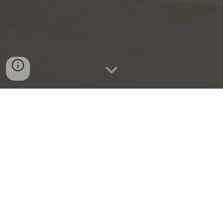
お寺NEWS
◆「2026年 お盆法要・野菜販売」について
◆「終末期医療ケア講演会」開催について
◆「第3回 寺コン」開催について
（
お申込みはこちら
）
◆「７月定例法話会」ご案内
◆「お墓への名前入れ・墓じまい」について